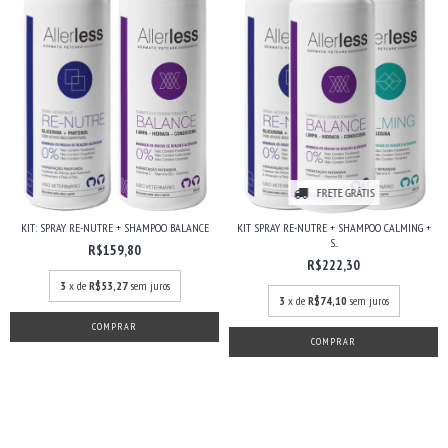
FRETE GRÁTIS
KIT: SPRAY RE-NUTRE + SHAMPOO BALANCE
KIT SPRAY RE-NUTRE + SHAMPOO CALMING +
S...
R$159,80
R$222,30
3
x de
R$53,27
sem juros
3
x de
R$74,10
sem juros