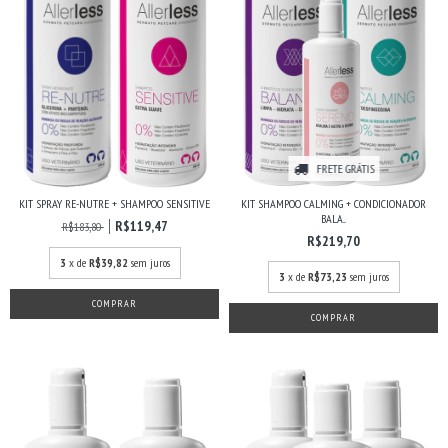
FRETE GRÁTIS
KIT SPRAY RE-NUTRE + SHAMPOO SENSITIVE
KIT SHAMPOO CALMING + CONDICIONADOR
BALA...
R$119,47
R$183,80
R$219,70
3
x de
R$39,82
sem juros
3
x de
R$73,23
sem juros