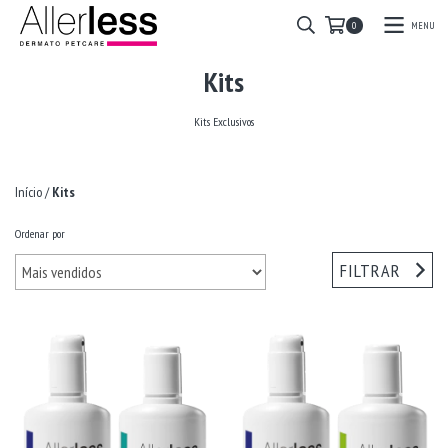
MENU
0
Kits
Kits Exclusivos
Início
/
Kits
Ordenar por
FILTRAR