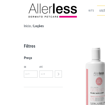
KITS
LOÇ
Início
Loções
/
Filtros
Preço
DE
ATÉ