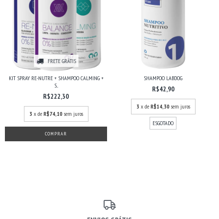
FRETE GRÁTIS
KIT SPRAY RE-NUTRE + SHAMPOO CALMING +
SHAMPOO LABDOG
S...
R$42,90
R$222,30
3
x de
R$14,30
sem juros
3
x de
R$74,10
sem juros
ESGOTADO