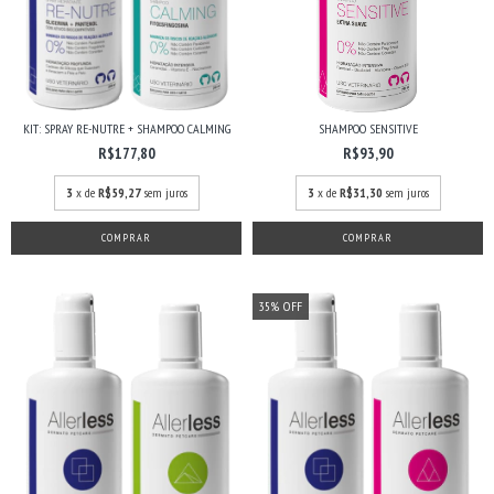
KIT: SPRAY RE-NUTRE + SHAMPOO CALMING
SHAMPOO SENSITIVE
R$177,80
R$93,90
3
x de
R$59,27
sem juros
3
x de
R$31,30
sem juros
35
%
OFF