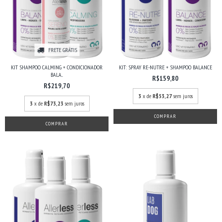
FRETE GRÁTIS
KIT SHAMPOO CALMING + CONDICIONADOR
KIT: SPRAY RE-NUTRE + SHAMPOO BALANCE
BALA...
R$159,80
R$219,70
3
x de
R$53,27
sem juros
3
x de
R$73,23
sem juros